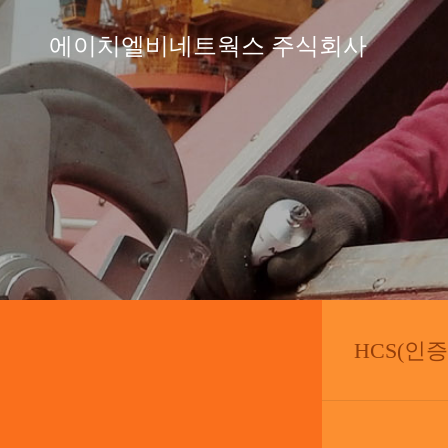
에이치엘비네트웍스 주식회사
HCS(인