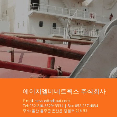
에이치엘비네트웍스 주식회사
E-mail: service@hdboat.com
Tel: 052-240-3529~3534 | Fax: 052-237-4854
주소: 울산 울주군 온산읍 당월로 216-53