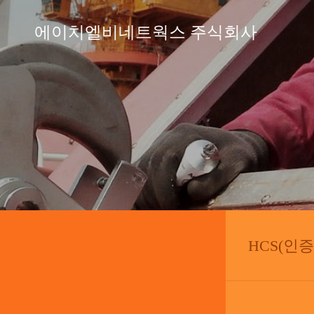
에이치엘비네트웍스 주식회사
HCS(인