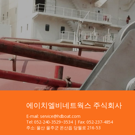
에이치엘비네트웍스 주식회사
E-mail: service@hdboat.com
Tel: 052-240-3529~3534 | Fax: 052-237-4854
주소: 울산 울주군 온산읍 당월로 216-53